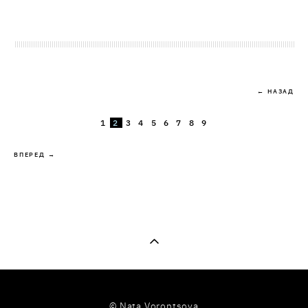
← НАЗАД
1
2
3
4
5
6
7
8
9
ВПЕРЕД →
© Nata Vorontsova