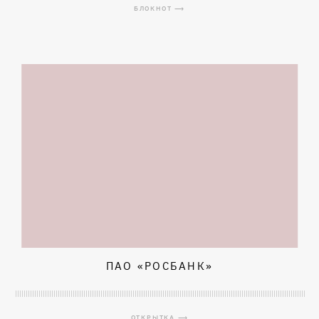
БЛОКНОТ ⟶
ПАО «РОСБАНК»
ОТКРЫТКА ⟶